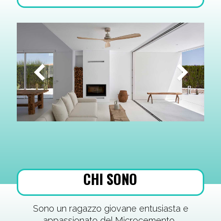
CHI SONO
Sono un ragazzo giovane entusiasta e
MICROCEMENTO SU
appassionato del Microcemento.